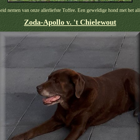
heid nemen van onze allerliefste Toffee. Een geweldige hond met het alle
Zoda-Apollo v. 't Chielewout