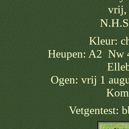
vrij
N.H.S
Kleur: c
Heupen: A2 Nw 4
Elle
Ogen: vrij 1 aug
Komp
Vetgentest: 